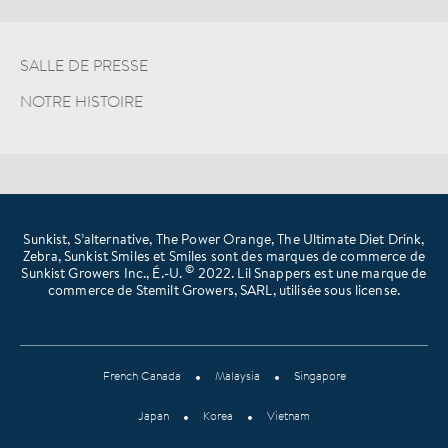
SALLE DE PRESSE
NOTRE HISTOIRE
Sunkist, S’alternative, The Power Orange, The Ultimate Diet Drink,
Zebra, Sunkist Smiles et Smiles sont des marques de commerce de
©
Sunkist Growers Inc., É.-U.
2022. Lil Snappers est une marque de
commerce de Stemilt Growers, SARL, utilisée sous license.
French Canada
Malaysia
Singapore
Japan
Korea
Vietnam