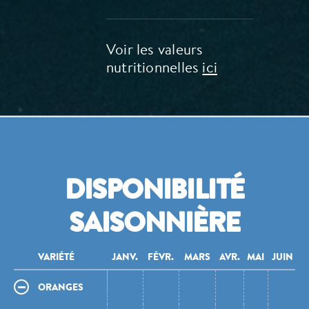
Voir les valeurs
nutritionnelles
ici
DISPONIBILITÉ
SAISONNIÈRE
VARIÉTÉ
VARIÉTÉ
JANV.
FÉVR.
MARS
AVR.
MAI
JUIN
J
ORANGES
ORANGES