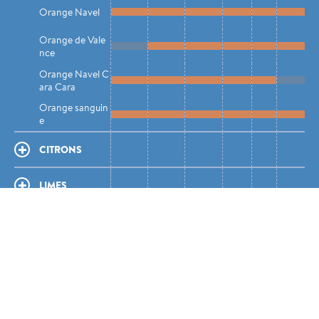
Orange Navel
Orange Navel
Orange de Vale
Orange de Vale
nce
nce
Orange Navel C
Orange Navel C
ara Cara
ara Cara
Orange sanguin
Orange sanguin
e
e
CITRONS
CITRONS
LIMES
LIMES
PAMPLEMOUSS
PAMPLEMOUSS
ES
ES
TANGERINES E
TANGERINES E
T TANGELOS
T TANGELOS
MANDARINES
MANDARINES